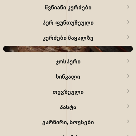
ᲬᲕᲜᲘᲐᲜᲘ ᲙᲔᲠᲫᲔᲑᲘ
ᲞᲣᲠ-ᲤᲣᲜᲗᲣᲨᲔᲣᲚᲘ
ᲙᲔᲠᲫᲔᲑᲘ ᲛᲐᲧᲐᲚᲖᲔ
ᲯᲝᲡᲞᲔᲠᲘ
ᲮᲘᲜᲙᲐᲚᲘ
ᲗᲔᲕᲖᲔᲣᲚᲘ
ᲞᲐᲡᲢᲐ
ᲒᲐᲠᲜᲘᲠᲘ, ᲡᲝᲣᲡᲔᲑᲘ