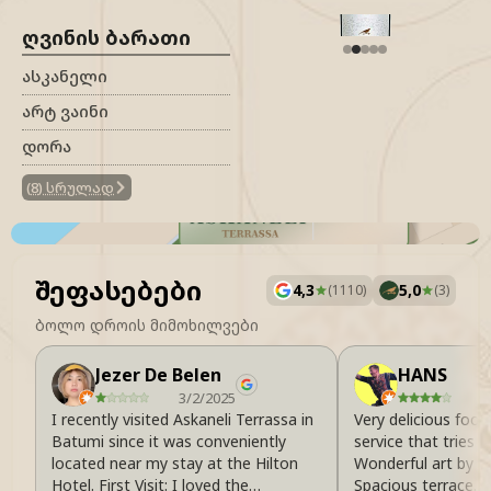
ᲦᲕᲘᲜᲘᲡ ᲑᲐᲠᲐᲗᲘ
ᲐᲡᲙᲐᲜᲔᲚᲘ
ᲐᲠᲢ ᲕᲐᲘᲜᲘ
ᲓᲝᲠᲐ
(
8
)
სრულად
შეფასებები
4,3
5,0
(
1110
)
(
3
)
ბოლო დროის მიმოხილვები
Jezer De Belen
HANS
3/2/2025
4
I recently visited Askaneli Terrassa in
Very delicious food
Batumi since it was conveniently
service that tries t
located near my stay at the Hilton
Wonderful art by G
Hotel. First Visit: I loved the
Spacious terrace. Upper price level for