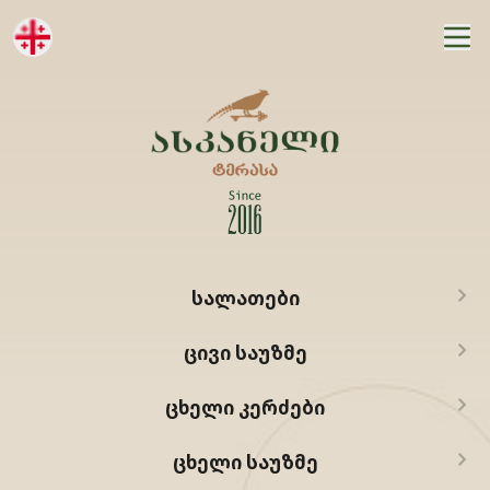
ᲡᲐᲚᲐᲗᲔᲑᲘ
ᲪᲘᲕᲘ ᲡᲐᲣᲖᲛᲔ
ᲪᲮᲔᲚᲘ ᲙᲔᲠᲫᲔᲑᲘ
ᲪᲮᲔᲚᲘ ᲡᲐᲣᲖᲛᲔ